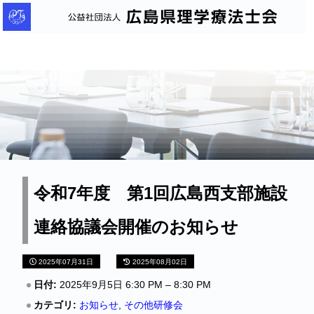
公
益
社
団
法
人
広
島
県
理
令和7年度 第1回広島西支部施設
学
連絡協議会開催のお知らせ
療
法
2025年07月31日
2025年08月02日
士
会
日付:
2025年9月5日 6:30 PM
–
8:30 PM
カテゴリ:
お知らせ
,
その他研修会