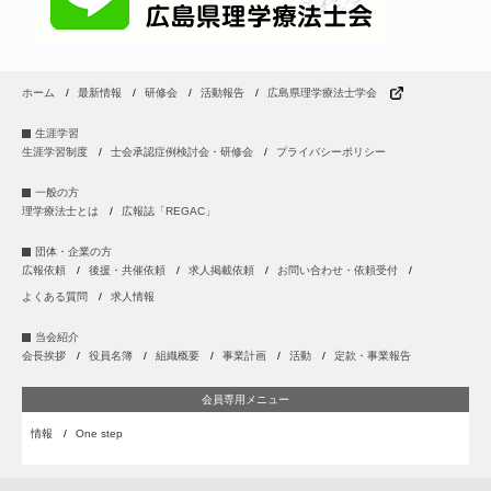
ホーム
最新情報
研修会
活動報告
広島県理学療法士学会
生涯学習
生涯学習制度
士会承認症例検討会・研修会
プライバシーポリシー
一般の方
理学療法士とは
広報誌「REGAC」
団体・企業の方
広報依頼
後援・共催依頼
求人掲載依頼
お問い合わせ・依頼受付
よくある質問
求人情報
当会紹介
会長挨拶
役員名簿
組織概要
事業計画
活動
定款・事業報告
会員専用メニュー
情報
One step