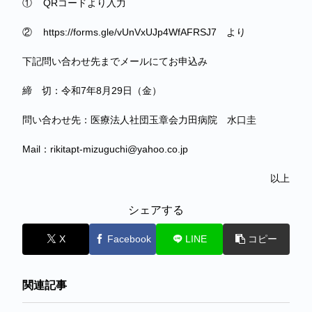
① QRコードより入力
② https://forms.gle/vUnVxUJp4WfAFRSJ7 より
下記問い合わせ先までメールにてお申込み
締 切：令和7年8月29日（金）
問い合わせ先：医療法人社団玉章会力田病院 水口圭
Mail：rikitapt-mizuguchi@yahoo.co.jp
以上
シェアする
X
Facebook
LINE
コピー
関連記事