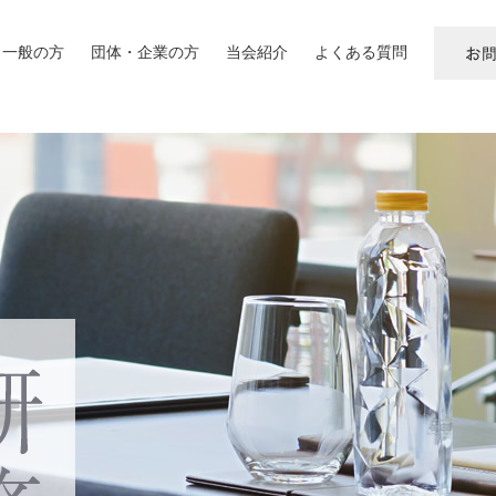
一般の方
団体・企業の方
当会紹介
よくある質問
お
問
い
合
わ
せ