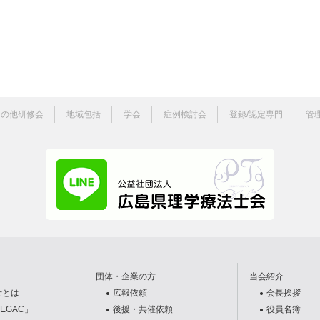
その他研修会
地域包括
学会
症例検討会
登録/認定専門
管
団体・企業の方
当会紹介
士とは
広報依頼
会長挨拶
EGAC」
後援・共催依頼
役員名簿