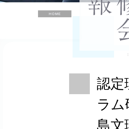
士
会
ホ
ー
ム
認定
ラム
島文