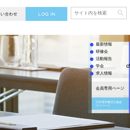
L
O
G
I
N
最新情報
研修会
活動報告
学会
求人情報
会員専用ページ
日本理学療法士協会
マイページ