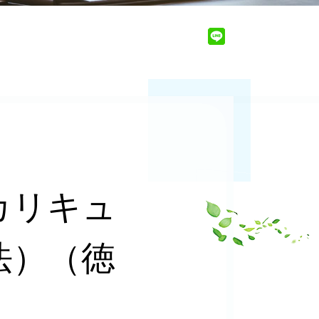
カリキュ
法）（徳