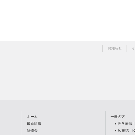
カ
お知らせ
テ
ゴ
リ
ホーム
一般の方
最新情報
理学療法
研修会
広報誌「R