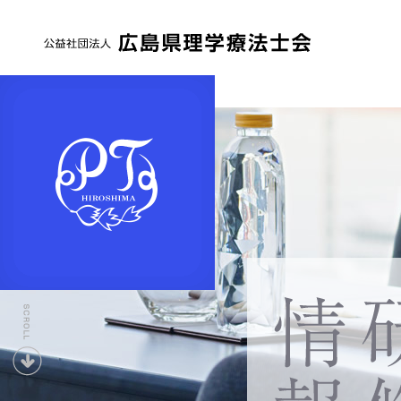
公
益
社
団
法
人
広
島
県
下
理
へ
学
療
法