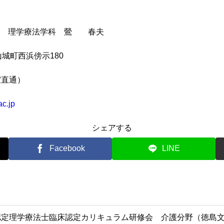
部 理学療法学科 鶯 春夫
山城町西浜傍示180
究室直通）
ac.jp
シェアする
Facebook
LINE
認定理学療法士臨床認定カリキュラム研修会 介護分野（徳島