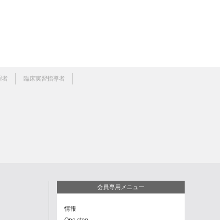
理者
臨床実習指導者
会員専用メニュー
情報
One step