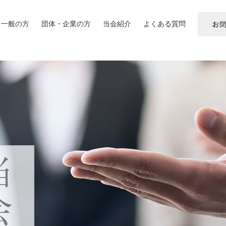
一般の方
団体・企業の方
当会紹介
よくある質問
お
問
い
合
わ
せ