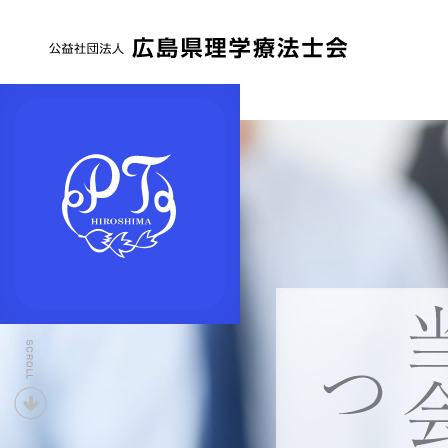
公
益
社
団
法
人
広
島
県
下
理
へ
学
療
法