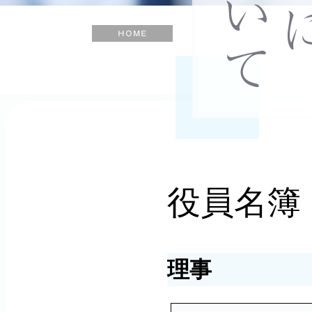
士
会
ホ
ー
ム
役員名簿
理事