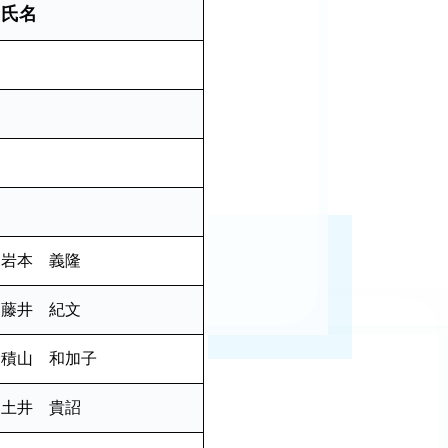
氏名
岩本 義隆
藤井 紀文
積山 和加子
土井 貴詔