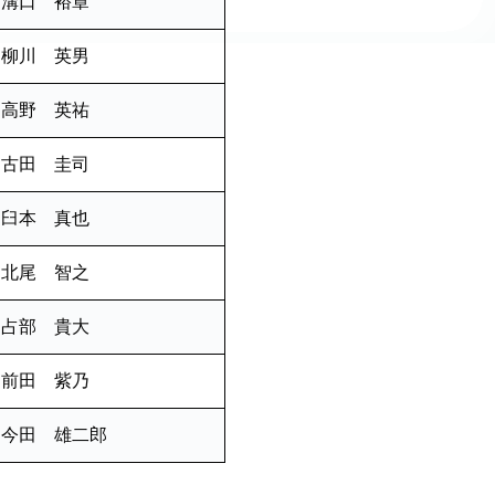
溝口 裕章
柳川 英男
高野 英祐
古田 圭司
臼本 真也
北尾 智之
占部 貴大
前田 紫乃
今田 雄二郎