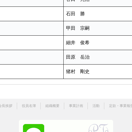
石田 勝
甲田 宗嗣
細井 俊希
田原 岳治
猪村 剛史
会長挨拶
役員名簿
組織概要
事業計画
活動
定款・事業報