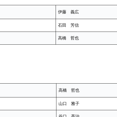
伊藤
石田 芳信
高橋 哲也
高橋
山口 雅子
谷口 亮治