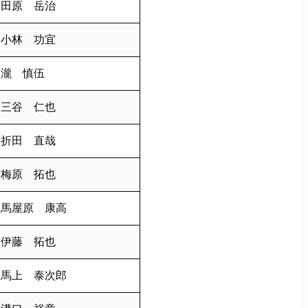
田原 岳治
小林 功宜
瀧 慎伍
三谷 仁也
折田 直哉
梅原 拓也
馬屋原 康高
伊藤 拓也
馬上 泰次郎