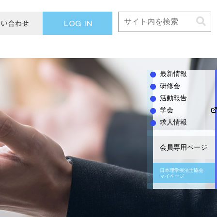
L
O
G
I
N
最新情報
研修会
活動報告
学会
求人情報
会員専用ページ
日本理学療法士協会
マイページ