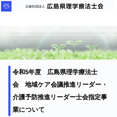
公
益
社
団
法
人
広
島
県
理
令和5年度 広島県理学療法士
学
会 地域ケア会議推進リーダー・
療
法
介護予防推進リーダー士会指定事
士
会
業について