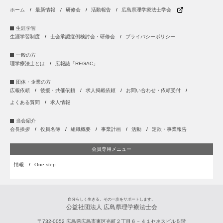
ホーム
最新情報
研修会
活動報告
広島県理学療法士学会
生涯学習
生涯学習制度
士会承認症例検討会・研修会
プライバシーポリシー
一般の方
理学療法士とは
広報誌「REGAC」
団体・企業の方
広報依頼
後援・共催依頼
求人掲載依頼
お問い合わせ・依頼受付
よくある質問
求人情報
当会紹介
会長挨拶
役員名簿
組織概要
事業計画
活動
定款・事業報告
会員専用メニュー
情報
One step
自分らしく生きる。その一歩をサポートします。
公益社団法人 広島県理学療法士会
〒732-0052
広島県
広島市
東区光町２丁目６－４１セネスビル５階