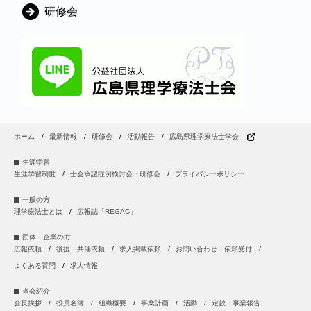
研修会
ホーム
最新情報
研修会
活動報告
広島県理学療法士学会
生涯学習
生涯学習制度
士会承認症例検討会・研修会
プライバシーポリシー
一般の方
理学療法士とは
広報誌「REGAC」
団体・企業の方
広報依頼
後援・共催依頼
求人掲載依頼
お問い合わせ・依頼受付
よくある質問
求人情報
当会紹介
会長挨拶
役員名簿
組織概要
事業計画
活動
定款・事業報告