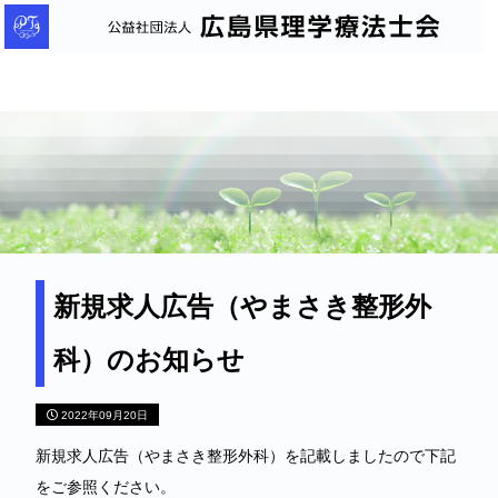
公
益
社
団
法
人
広
島
県
理
新規求人広告（やまさき整形外
学
科）のお知らせ
療
法
2022年09月20日
士
会
新規求人広告（やまさき整形外科）を記載しましたので下記
をご参照ください。