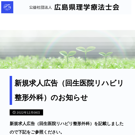
公
益
社
団
法
人
広
島
県
理
新規求人広告（回生医院リハビリ
学
整形外科）のお知らせ
療
法
2022年12月08日
士
会
新規求人広告（回生医院リハビリ整形外科）を記載しました
ので下記をご参照ください。