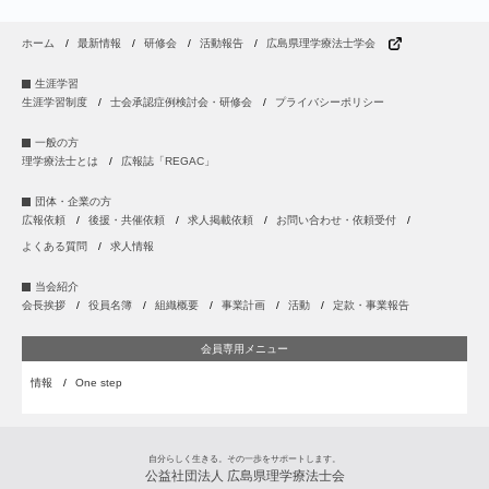
ホーム
最新情報
研修会
活動報告
広島県理学療法士学会
生涯学習
生涯学習制度
士会承認症例検討会・研修会
プライバシーポリシー
一般の方
理学療法士とは
広報誌「REGAC」
団体・企業の方
広報依頼
後援・共催依頼
求人掲載依頼
お問い合わせ・依頼受付
よくある質問
求人情報
当会紹介
会長挨拶
役員名簿
組織概要
事業計画
活動
定款・事業報告
会員専用メニュー
情報
One step
自分らしく生きる。その一歩をサポートします。
公益社団法人 広島県理学療法士会