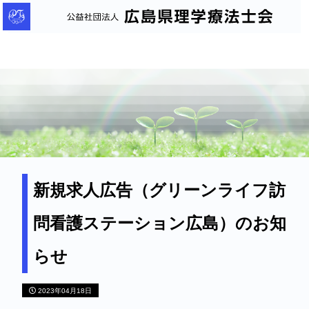
公
益
社
団
法
人
広
島
県
理
新規求人広告（グリーンライフ訪
学
問看護ステーション広島）のお知
療
法
らせ
士
会
2023年04月18日