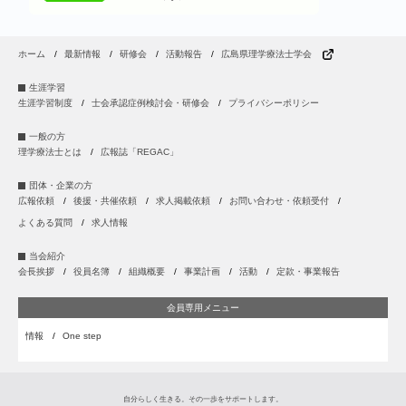
ホーム
最新情報
研修会
活動報告
広島県理学療法士学会
生涯学習
生涯学習制度
士会承認症例検討会・研修会
プライバシーポリシー
一般の方
理学療法士とは
広報誌「REGAC」
団体・企業の方
広報依頼
後援・共催依頼
求人掲載依頼
お問い合わせ・依頼受付
よくある質問
求人情報
当会紹介
会長挨拶
役員名簿
組織概要
事業計画
活動
定款・事業報告
会員専用メニュー
情報
One step
自分らしく生きる。その一歩をサポートします。