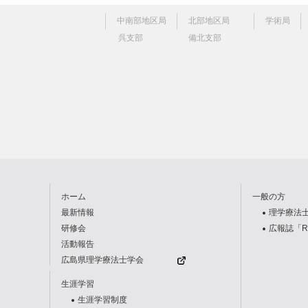
C
中南部地区局
北部地区局
学術局
呉支部
備北支部
a
t
e
g
o
r
i
e
ホーム
一般の方
s
最新情報
理学療法
研修会
広報誌「R
活動報告
広島県理学療法士学会
生涯学習
生涯学習制度