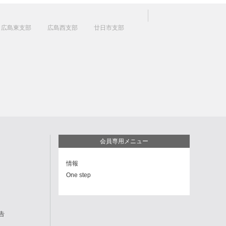
広島東支部
広島西支部
廿日市支部
会員専用メニュー
情報
One step
告