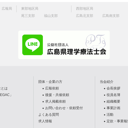
広報局
東部地区局
西部地区局
尾三支部
福山支部
広島北支部
広島南支部
団体・企業の方
当会紹介
士とは
広報依頼
会長挨拶
EGAC」
後援・共催依頼
役員名簿
求人掲載依頼
組織概要
お問い合わせ・依頼受付
事業計画
よくある質問
活動
求人情報
定款・事業報