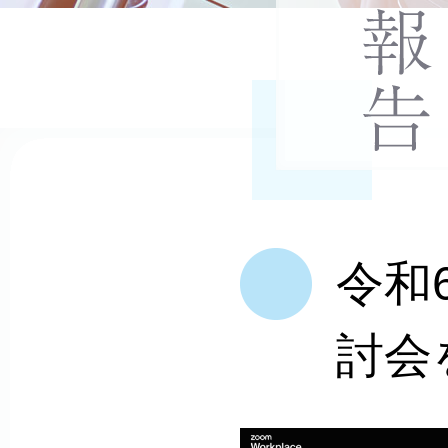
士
会
令和
討会