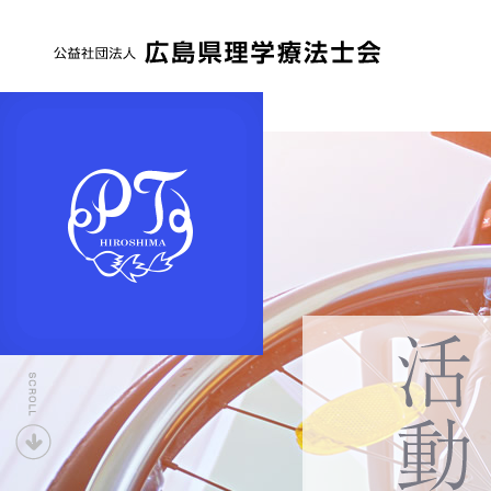
公
益
社
団
法
人
広
島
県
下
理
へ
学
療
法