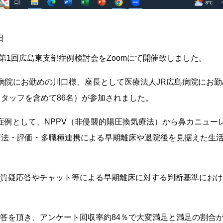
日
度第1回広島東支部症例検討会をZoomにて開催致しました。
ダ病院にお勤めの川口様、座長として医療法人JR広島病院にお
スタッフを含めて86名）が参加されました。
症例として、NPPV（非侵襲的陽圧換気療法）から鼻カニュー
療法・評価・多職種連携による早期離床や退院後を見据えた生
質疑応答やチャット等による早期離床に対する判断基準におけ
答を頂き、アンケート回収率約84％で大変満足と満足の割合が9