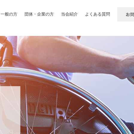
一般の方
団体・企業の方
当会紹介
よくある質問
お
問
い
合
わ
せ