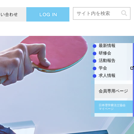
L
O
G
I
N
最新情報
研修会
活動報告
学会
求人情報
会員専用ページ
日本理学療法士協会
マイページ