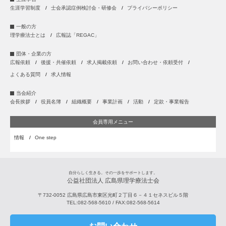
生涯学習制度
士会承認症例検討会・研修会
プライバシーポリシー
一般の方
理学療法士とは
広報誌「REGAC」
団体・企業の方
広報依頼
後援・共催依頼
求人掲載依頼
お問い合わせ・依頼受付
よくある質問
求人情報
当会紹介
会長挨拶
役員名簿
組織概要
事業計画
活動
定款・事業報告
会員専用メニュー
情報
One step
自分らしく生きる。その一歩をサポートします。
公益社団法人 広島県理学療法士会
〒732-0052
広島県
広島市
東区光町２丁目６－４１セネスビル５階
TEL:
082-568-5610
/ FAX:
082-568-5614