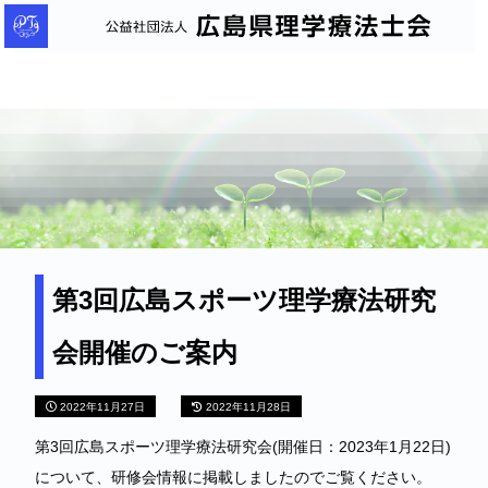
公
益
社
団
法
人
広
島
県
理
第3回広島スポーツ理学療法研究
学
会開催のご案内
療
法
2022年11月27日
2022年11月28日
士
会
第3回広島スポーツ理学療法研究会(開催日：2023年1月22日)
について、研修会情報に掲載しましたのでご覧ください。