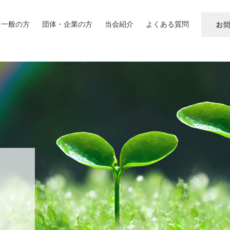
一般の方
団体・企業の方
当会紹介
よくある質問
お
問
い
合
わ
せ