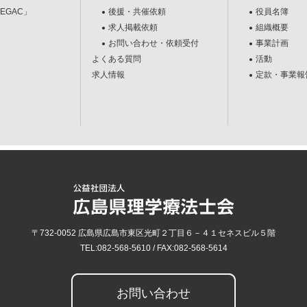
EGAC」
後援・共催依頼
役員名簿
求人掲載依頼
組織概要
お問い合わせ・依頼受付
事業計画
よくある質問
活動
求人情報
定款・事業報
〒732-0052
広島県
広島市
東区光町２丁目６－４１セネスビル５階
TEL:
082-568-5610
/ FAX:
082-568-5614
お問い合わせ