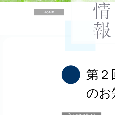
士
会
ホ
ー
ム
第２
のお