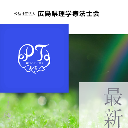
公
益
社
団
法
人
広
島
県
下
理
へ
学
療
法