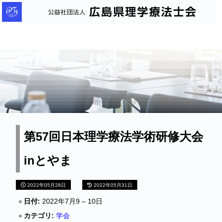
公
益
社
団
法
人
広
島
県
理
第57回日本理学療法学術研修大会
学
inとやま
療
法
2022年05月28日
2022年05月31日
士
会
日付:
2022年7月9
–
10日
カテゴリ:
学会