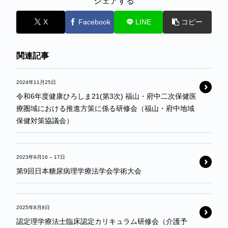
シェアする
X
Facebook
LINE
コピー
関連記事
2024年11月25日
令和6年度健康ひろしま21(第3次) 福山・府中二次保健医
療圏域における推進方策に係る研修会（福山・府中地域
保健対策協議会）
2023年9月16
–
17日
第9回日本糖尿病理学療法学会学術大会
2025年8月8日
認定理学療法士臨床認定カリキュラム研修会（介護予