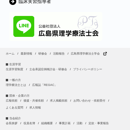
臨床実習指導者
ホーム
最新情報
研修会
活動報告
広島県理学療法士学会
生涯学習
生涯学習制度
士会承認症例検討会・研修会
プライバシーポリシー
一般の方
理学療法士とは
広報誌「REGAC」
団体・企業の方
広報依頼
後援・共催依頼
求人掲載依頼
お問い合わせ・依頼受付
よくある質問
求人情報
当会紹介
会長挨拶
役員名簿
組織概要
事業計画
活動
定款・事業報告