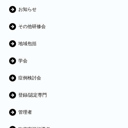
カ
お知らせ
テ
ゴ
その他研修会
リ
地域包括
学会
症例検討会
登録/認定専門
管理者