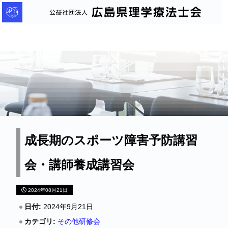
公
益
社
団
法
人
広
島
県
理
成長期のスポーツ障害予防講習
学
会・講師養成講習会
療
法
2024年08月21日
士
会
日付:
2024年9月21日
カテゴリ:
その他研修会