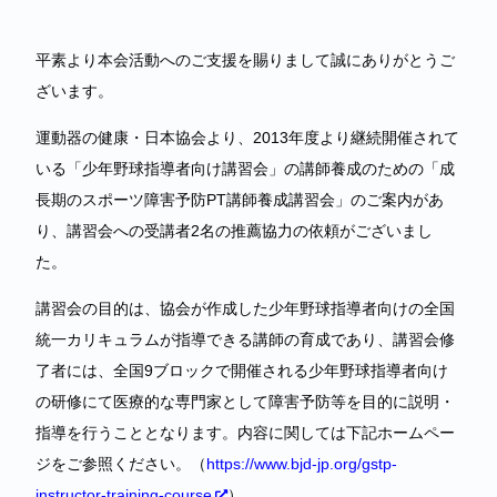
平素より本会活動へのご支援を賜りまして誠にありがとうご
ざいます。
運動器の健康・日本協会より、2013年度より継続開催されて
いる「少年野球指導者向け講習会」の講師養成のための「成
長期のスポーツ障害予防PT講師養成講習会」のご案内があ
り、講習会への受講者2名の推薦協力の依頼がございまし
た。
講習会の目的は、協会が作成した少年野球指導者向けの全国
統一カリキュラムが指導できる講師の育成であり、講習会修
了者には、全国9ブロックで開催される少年野球指導者向け
の研修にて医療的な専門家として障害予防等を目的に説明・
指導を行うこととなります。内容に関しては下記ホームペー
ジをご参照ください。（
https://www.bjd-jp.org/gstp-
instructor-training-course
）