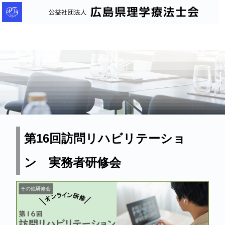
公
益
社
団
法
人
広
島
県
理
第16回訪問リハビリテーショ
学
ン 実務者研修会
療
法
士
その他研修会
会