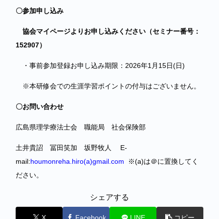
〇参加申し込み
協会マイページよりお申し込みください（セミナー番号：
152907）
・事前参加登録お申し込み期限：2026年1月15日(日)
※本研修会での生涯学習ポイントの付与はございません。
〇お問い合わせ
広島県理学療法士会 職能局 社会保険部
土井貴詔 冨田笑加 坂野牧人 E-
mail:
houmonreha.hiro(a)
gmail.com
※(a)は＠に置換してく
ださい。
シェアする
X
Facebook
LINE
コピー