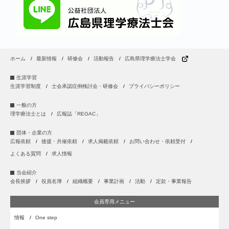
ホーム
最新情報
研修会
活動報告
広島県理学療法士学会
生涯学習
生涯学習制度
士会承認症例検討会・研修会
プライバシーポリシー
一般の方
理学療法士とは
広報誌「REGAC」
団体・企業の方
広報依頼
後援・共催依頼
求人掲載依頼
お問い合わせ・依頼受付
よくある質問
求人情報
当会紹介
会長挨拶
役員名簿
組織概要
事業計画
活動
定款・事業報告
会員専用メニュー
情報
One step