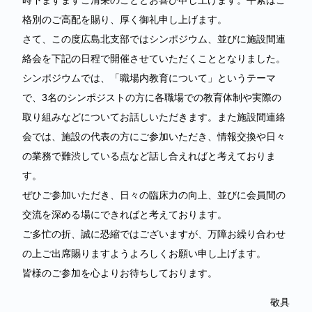
時下ますますご清栄のこととお喜び申し上げます。平素はご
格別のご高配を賜り、厚く御礼申し上げます。
さて、この度広島北支部ではシンポジウム、並びに施設間連
絡会を下記の日程で開催させていただくこととなりました。
シンポジウムでは、「職場内教育について」というテーマ
で、3名のシンポジストの方に各職場での教育体制や実際の
取り組みなどについてお話しいただきます。また施設間連絡
会では、施設の代表の方にご参加いただき、情報交換や日々
の業務で難渋している点など話し合えればと考えておりま
す。
ぜひご参加いただき、日々の臨床力の向上、並びに会員間の
交流を深める場にできればと考えております。
ご多忙の折、誠に恐縮ではございますが、万障お繰り合わせ
の上ご出席賜りますようよろしくお願い申し上げます。
皆様のご参加を心よりお待ちしております。
敬具