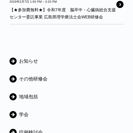
2026年2月7日 1:00 PM
–
3:20 PM
【★参加費無料★】令和7年度 脳卒中・心臓病総合支援
センター委託事業 広島県理学療法士会WEB研修会
カ
お知らせ
テ
ゴ
その他研修会
リ
地域包括
学会
症例検討会