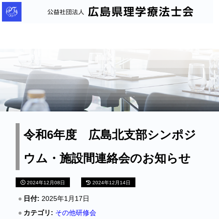
公
益
社
団
法
人
広
島
県
理
令和6年度 広島北支部シンポジ
学
ウム・施設間連絡会のお知らせ
療
法
2024年12月08日
2024年12月14日
士
会
日付:
2025年1月17日
カテゴリ:
その他研修会