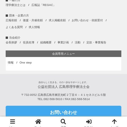
一般の方
理学療法士とは
広報誌「REGAC」
団体・企業の方
広報依頼
後援・共催依頼
求人掲載依頼
お問い合わせ・依頼受付
よくある質問
求人情報
当会紹介
会長挨拶
役員名簿
組織概要
事業計画
活動
定款・事業報告
会員専用メニュー
情報
One step
自分らしく生きる。その一歩をサポートします。
公益社団法人 広島県理学療法士会
〒732-0052
広島県
広島市
東区光町２丁目６－４１セネスビル５階
TEL:
082-568-5610
/ FAX:
082-568-5614
お問い合わせ
Copyright © 2001-2026 公益社団法人 広島県理学療法士会 All Rights Reserved.