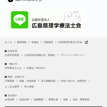
ホーム
最新情報
研修会
活動報告
広島県理学療法士学会
生涯学習
生涯学習制度
士会承認症例検討会・研修会
プライバシーポリシー
一般の方
理学療法士とは
広報誌「REGAC」
団体・企業の方
広報依頼
後援・共催依頼
求人掲載依頼
お問い合わせ・依頼受付
よくある質問
求人情報
当会紹介
会長挨拶
役員名簿
組織概要
事業計画
活動
定款・事業報告