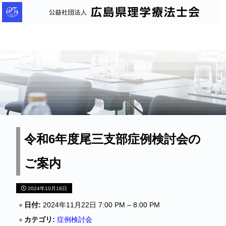
公
益
社
団
法
人
広
島
県
理
令和6年度尾三支部症例検討会の
学
ご案内
療
法
2024年10月18日
士
会
日付:
2024年11月22日 7:00 PM
–
8:00 PM
カテゴリ:
症例検討会