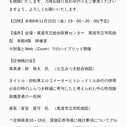
を開催いたします。万障お繰り合わせのうえご参加ください
ますよう、よろしくお願いいたします。
【日時】令和6年11月22日（金）19：00～20：00(予定)
【場所】会場：尾道市立総合医療センター 尾道市立市民病
院 本館4階 研修室
※対面とWeb（Zoom）でのハイブリッド開催
【症例検討会】
発表者：鉾 裕太 氏 （公立みつぎ総合病院）
タイトル：自転車エルゴメーターとトレッドミル歩行の併用
が歩行時のふらつき軽減に寄与したと考えられた中心性頚髄
損傷患者の一症例
座長：富安 真弓 氏 （尾道市立市民病院）
＊症例発表10～15分、質疑応答等後に検討事項についてグル