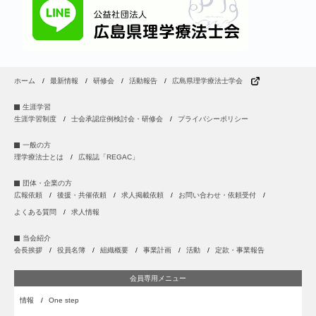
ホーム
最新情報
研修会
活動報告
広島県理学療法士学会
生涯学習
生涯学習制度
士会承認症例検討会・研修会
プライバシーポリシー
一般の方
理学療法士とは
広報誌「REGAC」
団体・企業の方
広報依頼
後援・共催依頼
求人掲載依頼
お問い合わせ・依頼受付
よくある質問
求人情報
当会紹介
会長挨拶
役員名簿
組織概要
事業計画
活動
定款・事業報告
会員専用メニュー
情報
One step