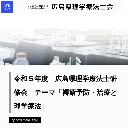
公
益
社
団
法
人
広
島
県
理
令和５年度 広島県理学療法士研
学
修会 テーマ「褥瘡予防・治療と
療
法
理学療法」
士
会
2023年09月15日