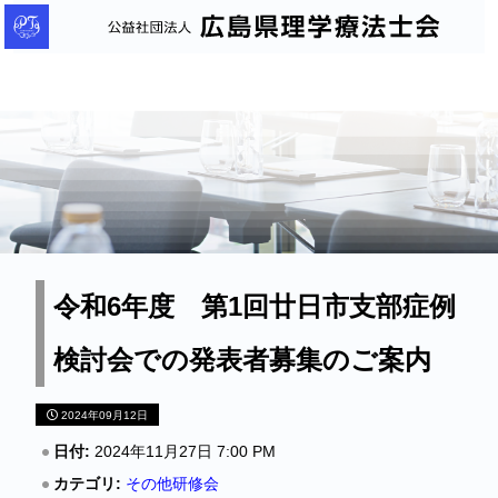
公
益
社
団
法
人
広
島
県
理
令和6年度 第1回廿日市支部症例
学
検討会での発表者募集のご案内
療
法
2024年09月12日
士
会
日付:
2024年11月27日 7:00 PM
カテゴリ:
その他研修会