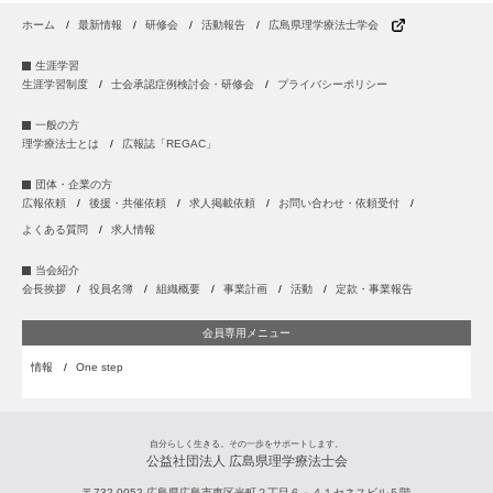
ホーム
最新情報
研修会
活動報告
広島県理学療法士学会
生涯学習
生涯学習制度
士会承認症例検討会・研修会
プライバシーポリシー
一般の方
理学療法士とは
広報誌「REGAC」
団体・企業の方
広報依頼
後援・共催依頼
求人掲載依頼
お問い合わせ・依頼受付
よくある質問
求人情報
当会紹介
会長挨拶
役員名簿
組織概要
事業計画
活動
定款・事業報告
会員専用メニュー
情報
One step
自分らしく生きる。その一歩をサポートします。
公益社団法人 広島県理学療法士会
〒732-0052
広島県
広島市
東区光町２丁目６－４１セネスビル５階