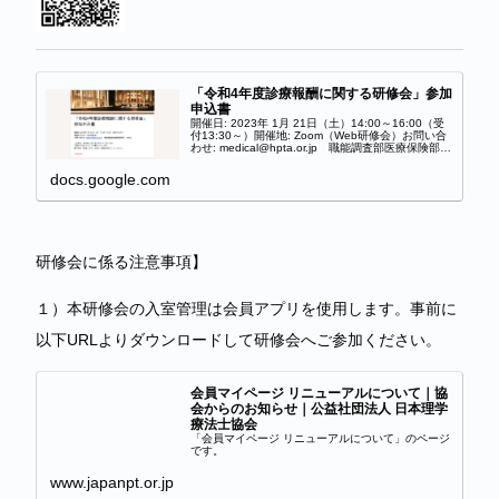
「令和4年度診療報酬に関する研修会」参加
申込書
開催日: 2023年 1月 21日（土）14:00～16:00（受
付13:30～）開催地: Zoom（Web研修会）お問い合
わせ: medical@hpta.or.jp 職能調査部医療保険部
門 中村仁この度は、参加申し込みありがとうござ
いま...
docs.google.com
研修会に係る注意事項】
１）本研修会の入室管理は会員アプリを使用します。事前に
以下URLよりダウンロードして研修会へご参加ください。
会員マイページ リニューアルについて｜協
会からのお知らせ｜公益社団法人 日本理学
療法士協会
「会員マイページ リニューアルについて」のページ
です。
www.japanpt.or.jp