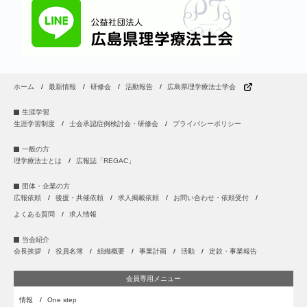
ホーム
最新情報
研修会
活動報告
広島県理学療法士学会
生涯学習
生涯学習制度
士会承認症例検討会・研修会
プライバシーポリシー
一般の方
理学療法士とは
広報誌「REGAC」
団体・企業の方
広報依頼
後援・共催依頼
求人掲載依頼
お問い合わせ・依頼受付
よくある質問
求人情報
当会紹介
会長挨拶
役員名簿
組織概要
事業計画
活動
定款・事業報告
会員専用メニュー
情報
One step