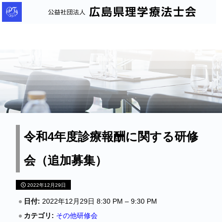
公
益
社
団
法
人
広
島
県
理
令和4年度診療報酬に関する研修
学
会（追加募集）
療
法
2022年12月29日
士
会
日付:
2022年12月29日 8:30 PM
–
9:30 PM
カテゴリ:
その他研修会