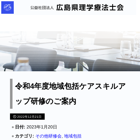
公
益
社
団
法
人
広
島
県
理
令和4年度地域包括ケアスキルア
学
ップ研修のご案内
療
法
2022年12月21日
士
会
日付:
2023年1月20日
カテゴリ:
その他研修会
,
地域包括