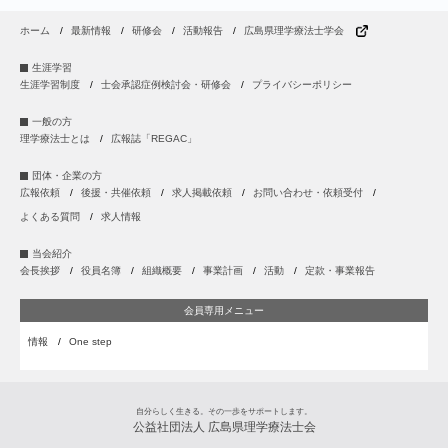
ホーム
最新情報
研修会
活動報告
広島県理学療法士学会
生涯学習
生涯学習制度
士会承認症例検討会・研修会
プライバシーポリシー
一般の方
理学療法士とは
広報誌「REGAC」
団体・企業の方
広報依頼
後援・共催依頼
求人掲載依頼
お問い合わせ・依頼受付
よくある質問
求人情報
当会紹介
会長挨拶
役員名簿
組織概要
事業計画
活動
定款・事業報告
会員専用メニュー
情報
One step
自分らしく生きる。その一歩をサポートします。
公益社団法人 広島県理学療法士会