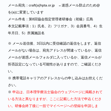
メール宛先：craft(a)hpta.or.jp ←迷惑メール防止のため@
を(a)に変更しています
メール件名：第8回協会指定管理者研修会（初級）広島
本文記載事項：1）氏名、2）フリガナ、3）会員番号、4）生
年月日、5）所属施設名
※ メール送信後、3日以内に受信確認の返信をします。返信
メールがない場合は、宛先アドレスが間違っているか、返信
メールが迷惑メールフォルダに入っているか、返信メールが
拒否設定になっている可能性がありますので、ご確認くださ
い。
※ 携帯電話キャリアのアドレスからの申し込みはお控えくだ
さい。
※
申込は、日本理学療法士協会のウェブページに掲載されて
いる方法と異なりますが、ここに記載した方法で申込くださ
い。研修会終了後に一括でマイページへの登録を申請しま