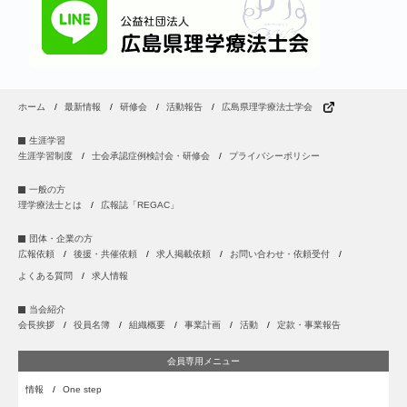
ホーム
最新情報
研修会
活動報告
広島県理学療法士学会
生涯学習
生涯学習制度
士会承認症例検討会・研修会
プライバシーポリシー
一般の方
理学療法士とは
広報誌「REGAC」
団体・企業の方
広報依頼
後援・共催依頼
求人掲載依頼
お問い合わせ・依頼受付
よくある質問
求人情報
当会紹介
会長挨拶
役員名簿
組織概要
事業計画
活動
定款・事業報告
会員専用メニュー
情報
One step