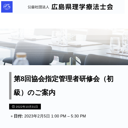
公
益
社
団
法
人
広
島
県
理
第8回協会指定管理者研修会（初
学
級）のご案内
療
法
2022年10月31日
士
会
日付:
2023年2月5日 1:00 PM
–
5:30 PM