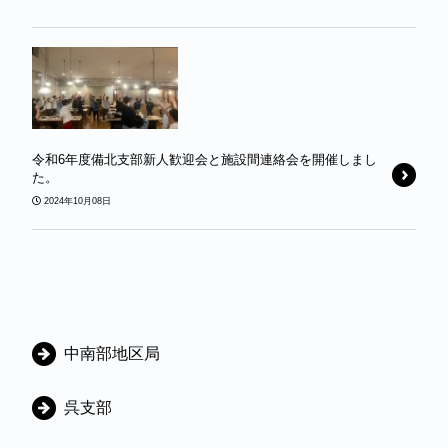
令和6年度備北支部新人歓迎会と施設間連絡会を開催しまし
た。
2024年10月08日
C
中南部地区局
a
t
呉支部
e