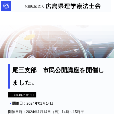
公
益
社
団
法
人
広
島
県
理
尾三支部 市民公開講座を開催し
学
ました。
療
法
2024年01月16日
士
会
開催日：
2024年01月14日
開催日時：2024年1月14日（日）14時～15時半