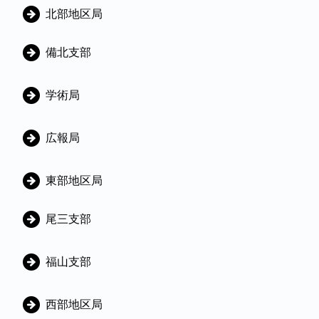
g
北部地区局
o
備北支部
r
i
学術局
e
s
広報局
東部地区局
尾三支部
福山支部
西部地区局