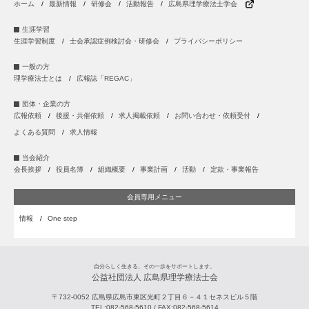
ホーム
最新情報
研修会
活動報告
広島県理学療法士学会
生涯学習
生涯学習制度
士会承認症例検討会・研修会
プライバシーポリシー
一般の方
理学療法士とは
広報誌「REGAC」
団体・企業の方
広報依頼
後援・共催依頼
求人掲載依頼
お問い合わせ・依頼受付
よくある質問
求人情報
当会紹介
会長挨拶
役員名簿
組織概要
事業計画
活動
定款・事業報告
会員専用メニュー
情報
One step
自分らしく生きる。その一歩をサポートします。
公益社団法人 広島県理学療法士会
〒732-0052
広島県
広島市
東区光町２丁目６－４１セネスビル５階
TEL:
082-568-5610
/ FAX:
082-568-5614