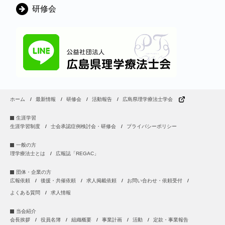
研修会
ホーム
最新情報
研修会
活動報告
広島県理学療法士学会
生涯学習
生涯学習制度
士会承認症例検討会・研修会
プライバシーポリシー
一般の方
理学療法士とは
広報誌「REGAC」
団体・企業の方
広報依頼
後援・共催依頼
求人掲載依頼
お問い合わせ・依頼受付
よくある質問
求人情報
当会紹介
会長挨拶
役員名簿
組織概要
事業計画
活動
定款・事業報告