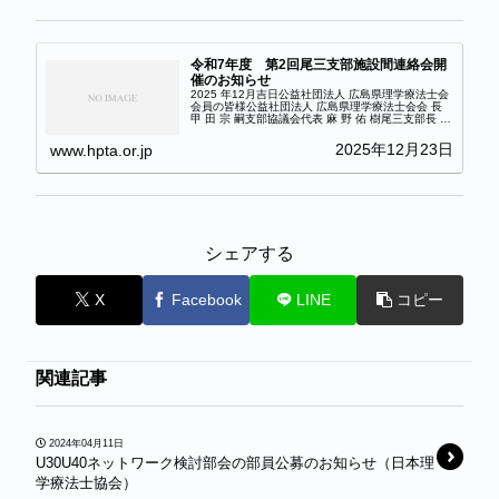
令和7年度 第2回尾三支部施設間連絡会開
催のお知らせ
2025 年12月吉日公益社団法人 広島県理学療法士会
会員の皆様公益社団法人 広島県理学療法士会会 長
甲 田 宗 嗣支部協議会代表 麻 野 佑 樹尾三支部長 占
部 貴 大2025年度 尾三支部 第２回施設間連絡会の
ご案内拝啓師走の候、ま...
2025年12月23日
www.hpta.or.jp
シェアする
X
Facebook
LINE
コピー
関連記事
2024年04月11日
U30U40ネットワーク検討部会の部員公募のお知らせ（日本理
学療法士協会）