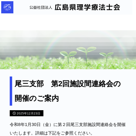
公
益
社
団
法
人
広
島
県
理
尾三支部 第2回施設間連絡会の
学
開催のご案内
療
法
2025年12月23日
士
会
令和8年1月30日（金）に第２回尾三支部施設間連絡会を開催
いたします。詳細は下記をご参照ください。