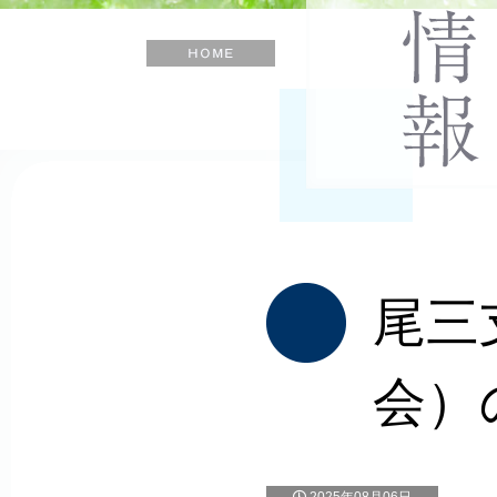
士
会
ホ
ー
ム
尾三
会）