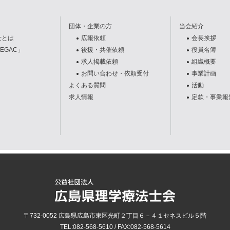
団体・企業の方
当会紹介
士とは
広報依頼
会長挨拶
EGAC」
後援・共催依頼
役員名簿
求人掲載依頼
組織概要
お問い合わせ・依頼受付
事業計画
よくある質問
活動
求人情報
定款・事業報
〒732-0052
広島県
広島市
東区光町２丁目６－４１セネスビル５階
TEL:
082-568-5610
/ FAX:
082-568-5614