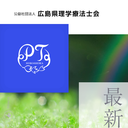
公
益
社
団
法
人
広
島
県
下
理
へ
学
療
法