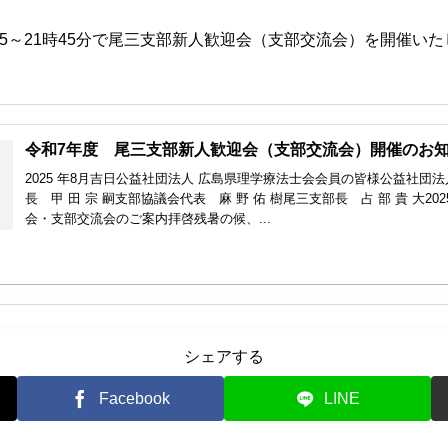
時45～21時45分で尾三支部新人歓迎会（支部交流会）を開催い
令和7年度 尾三支部新人歓迎会（支部交流会）開催のお
2025 年8月吉日公益社団法人 広島県理学療法士会会員の皆様公益社団
長 甲 田 宗 嗣支部協議会代表 麻 野 佑 樹尾三支部長 占 部 貴 大20
会・支部交流会のご案内拝啓残暑の候、...
シェアする
Facebook
LINE