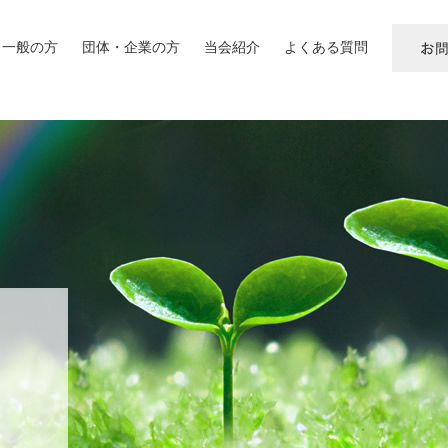
一般の方
団体・企業の方
当会紹介
よくある質問
お
問
い
合
わ
せ