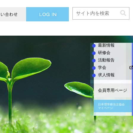
L
O
G
I
N
最新情報
研修会
活動報告
学会
求人情報
会員専用ページ
日本理学療法士協会
マイページ