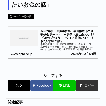
たいお金の話」
2025年10月04日
令和7年度 生涯学習局 教育推進部主催
研修会 テーマ：「ベテラン層社会人向け！
プロから学ぼう、リタイア前後に知ってお
きたいお金の話」
会員の皆様公社）広島県理学療法士会会長 甲田
宗嗣生涯学習局長 越智 裕介教育推進部長 三
谷 仁也令和7年度 生涯学習局 教育推進部主
催 研修会テーマ：「ベテラン層社会人向け！プロ
2025年10月04日
www.hpta.or.jp
から学ぼう、リタイア前後に知っておきたいお金の
話」 日本理学...
シェアする
X
Facebook
LINE
コピー
関連記事