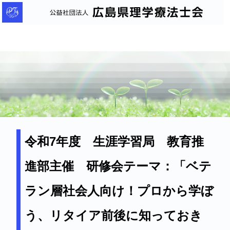
公
益
社
団
法
人
広
島
県
理
令和7年度 生涯学習局 教育推
学
進部主催 研修会テーマ：「ベテ
療
法
ラン層社会人向け！プロから学ぼ
士
会
う、リタイア前後に知っておき