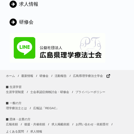
ー
求人情報
研修会
ホーム
最新情報
研修会
活動報告
広島県理学療法士学会
生涯学習
生涯学習制度
士会承認症例検討会・研修会
プライバシーポリシー
一般の方
理学療法士とは
広報誌「REGAC」
団体・企業の方
広報依頼
後援・共催依頼
求人掲載依頼
お問い合わせ・依頼受付
よくある質問
求人情報