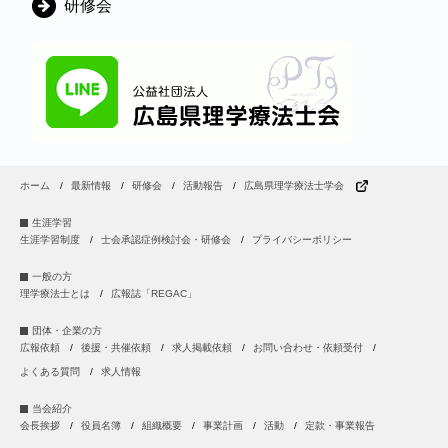
研修会
ホーム
最新情報
研修会
活動報告
広島県理学療法士学会
生涯学習
生涯学習制度
士会承認症例検討会・研修会
プライバシーポリシー
一般の方
理学療法士とは
広報誌「REGAC」
団体・企業の方
広報依頼
後援・共催依頼
求人掲載依頼
お問い合わせ・依頼受付
よくある質問
求人情報
当会紹介
会長挨拶
役員名簿
組織概要
事業計画
活動
定款・事業報告