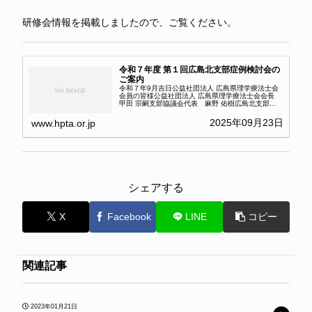
研修会情報を掲載しましたので、ご覧ください。
令和７年度 第１回広島北支部症例検討会の
ご案内
令和７年9月吉日公益社団法人 広島県理学療法士会
会員の皆様公益社団法人 広島県理学療法士会会長
甲田 宗嗣支部協議会代表 麻野 佑樹広島北支部
長 古田 圭司令和７年度 第１回広島北支部症例検
討会のご案内時下ますますご清栄のこととお慶び申
2025年09月23日
www.hpta.or.jp
し上...
シェアする
X
Facebook
LINE
コピー
関連記事
2023年01月21日