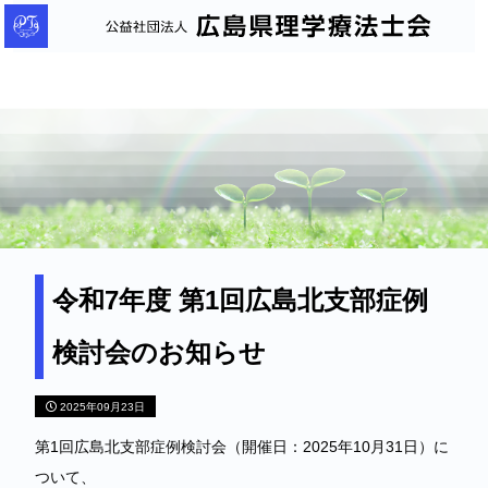
公
益
社
団
法
人
広
島
県
理
令和7年度 第1回広島北支部症例
学
検討会のお知らせ
療
法
2025年09月23日
士
会
第1回広島北支部症例検討会（開催日：2025年10月31日）に
ついて、