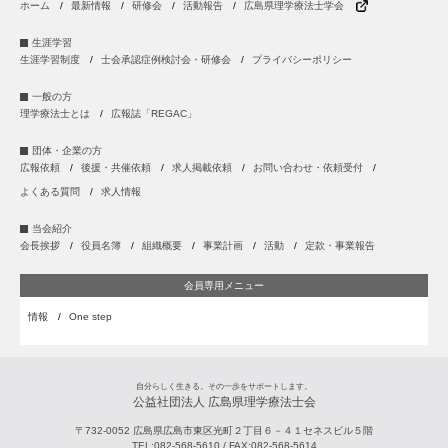
ホーム
最新情報
研修会
活動報告
広島県理学療法士学会
生涯学習
生涯学習制度
士会承認症例検討会・研修会
プライバシーポリシー
一般の方
理学療法士とは
広報誌「REGAC」
団体・企業の方
広報依頼
後援・共催依頼
求人掲載依頼
お問い合わせ・依頼受付
よくある質問
求人情報
当会紹介
会長挨拶
役員名簿
組織概要
事業計画
活動
定款・事業報告
会員専用メニュー
情報
One step
自分らしく生きる。その一歩をサポートします。
公益社団法人 広島県理学療法士会
〒732-0052
広島県
広島市
東区光町２丁目６－４１セネスビル５階
TEL:
082-568-5610
/ FAX:
082-568-5614