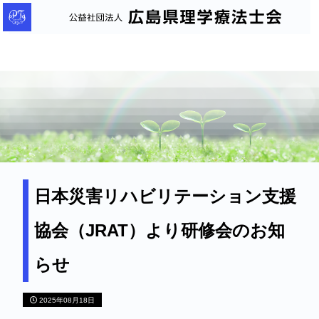
公
益
社
団
法
人
広
島
県
理
日本災害リハビリテーション支援
学
協会（JRAT）より研修会のお知
療
法
らせ
士
会
2025年08月18日