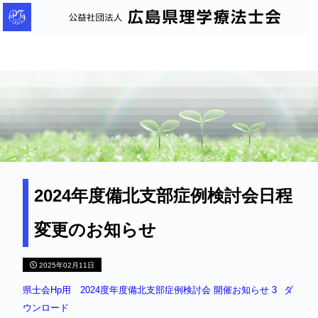
公
益
社
団
法
人
広
島
県
理
2024年度備北支部症例検討会日程
学
変更のお知らせ
療
法
2025年02月11日
士
会
県士会Hp用 2024度年度備北支部症例検討会 開催お知らせ 3
ダ
ウンロード