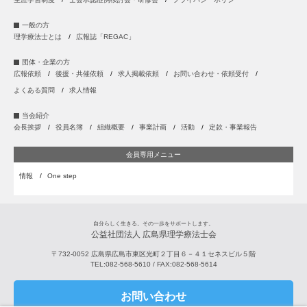
一般の方
理学療法士とは
広報誌「REGAC」
団体・企業の方
広報依頼
後援・共催依頼
求人掲載依頼
お問い合わせ・依頼受付
よくある質問
求人情報
当会紹介
会長挨拶
役員名簿
組織概要
事業計画
活動
定款・事業報告
会員専用メニュー
情報
One step
自分らしく生きる。その一歩をサポートします。
公益社団法人 広島県理学療法士会
〒732-0052
広島県
広島市
東区光町２丁目６－４１セネスビル５階
TEL:
082-568-5610
/ FAX:
082-568-5614
お問い合わせ