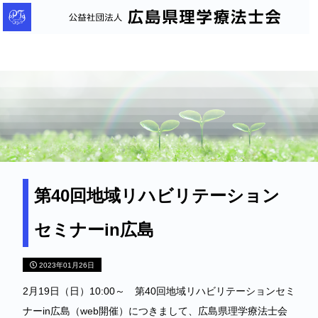
公
益
社
団
法
人
広
島
県
理
第40回地域リハビリテーション
学
セミナーin広島
療
法
2023年01月26日
士
会
2月19日（日）10:00～ 第40回地域リハビリテーションセミ
ナーin広島（web開催）につきまして、広島県理学療法士会