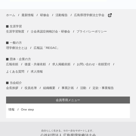
ホーム
最新情報
研修会
活動報告
広島県理学療法士学会
生涯学習
生涯学習制度
士会承認症例検討会・研修会
プライバシーポリシー
一般の方
理学療法士とは
広報誌「REGAC」
団体・企業の方
広報依頼
後援・共催依頼
求人掲載依頼
お問い合わせ・依頼受付
よくある質問
求人情報
当会紹介
会長挨拶
役員名簿
組織概要
事業計画
活動
定款・事業報告
会員専用メニュー
情報
One step
自分らしく生きる。その一歩をサポートします。
公益社団法人 広島県理学療法士会