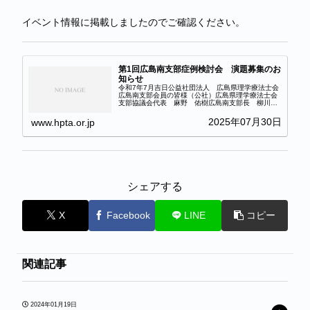
イベント情報に掲載しましたのでご確認ください。
第1回広島南支部症例検討会 演題募集のお
知らせ
令和7年7月吉日公益社団法人 広島県理学療法士会
広島南支部会員の皆様（公社）広島県理学療法士会
支部協議会代表 麻野 佑樹広島南支部長 柳川
英男 症例検討会の演題募集のお知らせ拝啓時下ます
ますご清栄のこととお喜び申し上げます。平素はご
2025年07月30日
www.hpta.or.jp
格別の...
シェアする
X
Facebook
LINE
コピー
関連記事
2024年01月19日