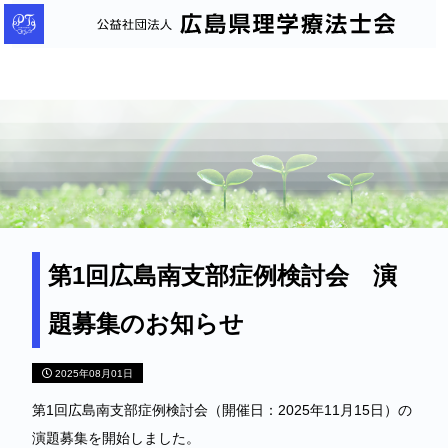
公
益
社
団
法
人
広
島
県
理
第1回広島南支部症例検討会 演
学
題募集のお知らせ
療
法
2025年08月01日
士
会
第1回広島南支部症例検討会（開催日：2025年11月15日）の
演題募集を開始しました。