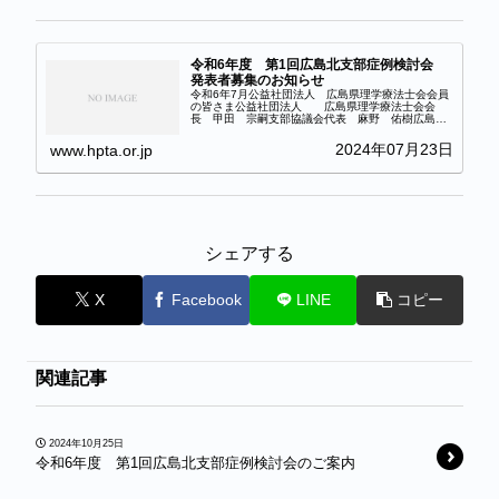
令和6年度 第1回広島北支部症例検討会
発表者募集のお知らせ
令和6年7月公益社団法人 広島県理学療法士会会員
の皆さま公益社団法人 広島県理学療法士会会
長 甲田 宗嗣支部協議会代表 麻野 佑樹広島北
支部長 吉尾 壮平令和6年度 第１回広島北支部
症例検討会症例発表者募集のお知らせ拝啓時下ます
2024年07月23日
www.hpta.or.jp
ま...
シェアする
X
Facebook
LINE
コピー
関連記事
2024年10月25日
令和6年度 第1回広島北支部症例検討会のご案内