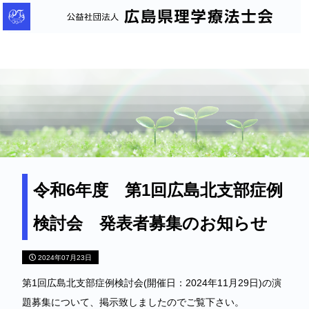
公
益
社
団
法
人
広
島
県
理
令和6年度 第1回広島北支部症例
学
検討会 発表者募集のお知らせ
療
法
2024年07月23日
士
会
第1回広島北支部症例検討会(開催日：2024年11月29日)の演
題募集について、掲示致しましたのでご覧下さい。