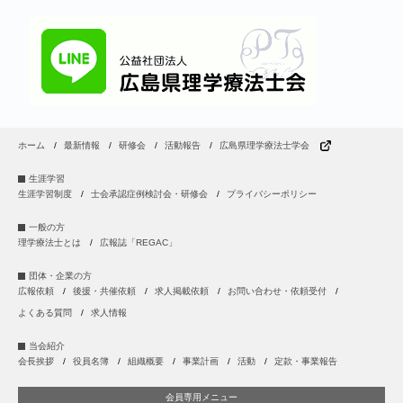
ホーム
最新情報
研修会
活動報告
広島県理学療法士学会
生涯学習
生涯学習制度
士会承認症例検討会・研修会
プライバシーポリシー
一般の方
理学療法士とは
広報誌「REGAC」
団体・企業の方
広報依頼
後援・共催依頼
求人掲載依頼
お問い合わせ・依頼受付
よくある質問
求人情報
当会紹介
会長挨拶
役員名簿
組織概要
事業計画
活動
定款・事業報告
会員専用メニュー