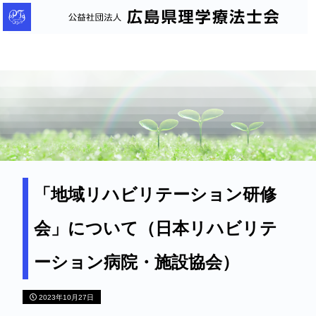
公
益
社
団
法
人
広
島
県
理
「地域リハビリテーション研修
学
会」について（日本リハビリテ
療
法
ーション病院・施設協会）
士
会
2023年10月27日