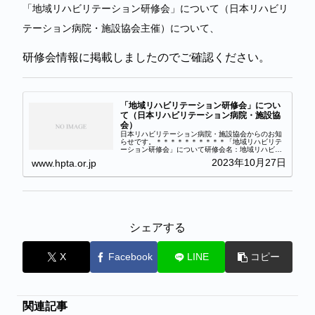
「地域リハビリテーション研修会」について（日本リハビリ
テーション病院・施設協会主催）について、
研修会情報に掲載しましたのでご確認ください。
「地域リハビリテーション研修会」につい
て（日本リハビリテーション病院・施設協
会）
日本リハビリテーション病院・施設協会からのお知
らせです。＊＊＊＊＊＊＊＊＊＊「地域リハビリテ
ーション研修会」について研修会名：地域リハビリ
テーション研修会（令和5年度老人保健健康増進等
2023年10月27日
www.hpta.or.jp
事業）開催形式・日：① 基本編： ９月４日より事
務局ホー...
シェアする
X
Facebook
LINE
コピー
関連記事