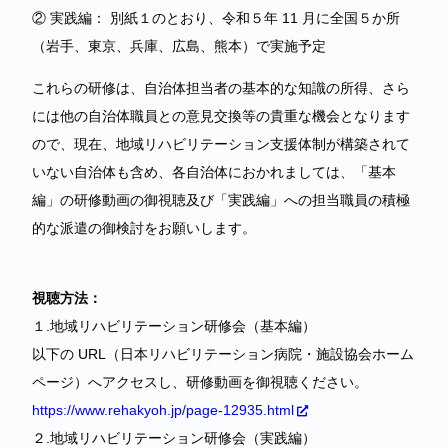
② 実践編： 別紙１のとおり、令和５年 11 月に全国５か所
（岩手、東京、兵庫、広島、熊本）で実施予定
これらの研修は、自治体担当者の基本的な知識の所得、さら
には他の自治体職員との意見交換等の貴重な機会となります
ので、現在、地域リハビリテーション支援体制が構築されて
いない自治体も含め、各自治体におかれましては、「基本
編」の研修動画の御視聴及び「実践編」への担当職員の積極
的な派遣の御検討をお願いします。
視聴方法：
１.地域リハビリテーション研修会（基本編）
以下の URL（日本リハビリテーション病院・施設協会ホーム
ページ）へアクセスし、研修動画を御視聴ください。
https://www.rehakyoh.jp/page-12935.html
２.地域リハビリテーション研修会（実践編）