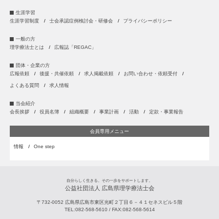
生涯学習
生涯学習制度
士会承認症例検討会・研修会
プライバシーポリシー
一般の方
理学療法士とは
広報誌「REGAC」
団体・企業の方
広報依頼
後援・共催依頼
求人掲載依頼
お問い合わせ・依頼受付
よくある質問
求人情報
当会紹介
会長挨拶
役員名簿
組織概要
事業計画
活動
定款・事業報告
会員専用メニュー
情報
One step
自分らしく生きる。その一歩をサポートします。
公益社団法人 広島県理学療法士会
〒732-0052
広島県
広島市
東区光町２丁目６－４１セネスビル５階
TEL:
082-568-5610
/ FAX:
082-568-5614