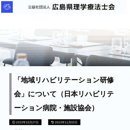
公
益
社
団
法
人
広
島
県
理
「地域リハビリテーション研修
学
会」について（日本リハビリテ
療
法
ーション病院・施設協会）
士
会
2023年10月27日
2023年11月02日