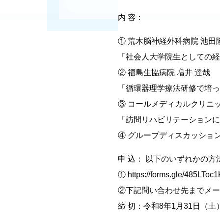
内 容：
① 荒木脳神経外科病院 池田
「社会人大学院生としての経
② 福島生協病院 増井 達哉
「循環器理学療法研修で培っ
③ コールメディカルクリニッ
「訪問リハビリテーションに
④ グループディスカッショ
申 込： 以下のいずれかの
① https://forms.gle/485LT
②下記問い合わせ先までメー
締 切：令和8年1月31日（土