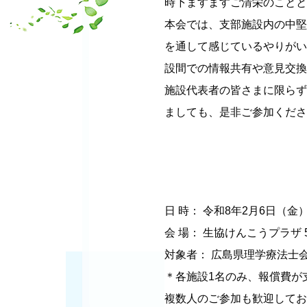
時下ますますご清栄のことと
本会では、支部施設内の中堅
を通して感じているやりがい
設間での情報共有や意見交換
施設代表者の皆さまに限らず
ましても、是非ご参加くださ
日 時： 令和8年2月6日（金） 
会 場： 生協けんこうプラザ 
対象者： 広島県理学療法士
＊各施設1名のみ、報償費が
複数人のご参加も歓迎してお