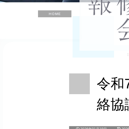
士
会
ホ
ー
ム
令和
絡協