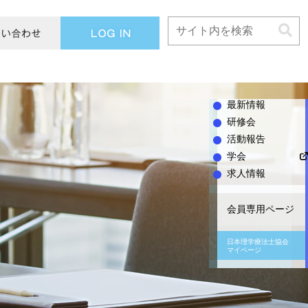
L
O
G
I
N
最新情報
研修会
活動報告
学会
求人情報
会員専用ページ
日本理学療法士協会
マイページ