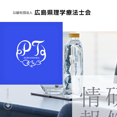
公
益
社
団
法
人
広
島
県
下
理
へ
学
療
法