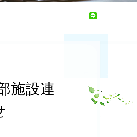
支部施設連
せ