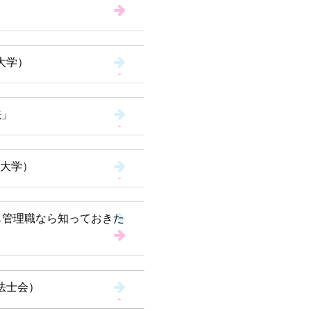
大学）
法」
大学）
も管理職なら知っておきた
法士会）