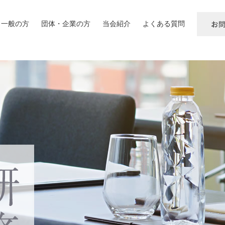
一般の方
団体・企業の方
当会紹介
よくある質問
お
問
い
合
わ
せ