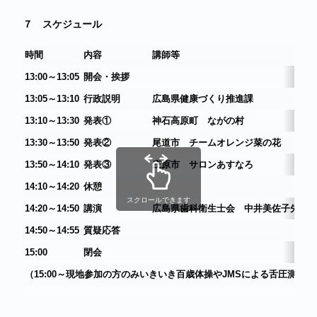
７ スケジュール
時間
内容
講師等
13:00～13:05
開会・挨拶
13:05～13:10
行政説明
広島県健康づくり推進課
13:10～13:30
発表①
神石高原町 ながの村
13:30～13:50
発表②
尾道市 チームオレンジ菜の花
13:50～14:10
発表③
庄原市 サロンあすなろ
14:10～14:20
休憩
スクロールできます
14:20～14:50
講演
広島県歯科衛生士会 中井美佐子先生
14:50～14:55
質疑応答
15:00
閉会
（
15:00～現地参加の方のみいきいき百歳体操やJMSによる舌圧測定体