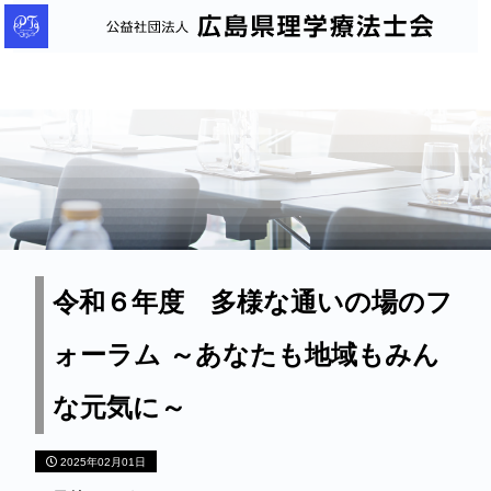
公
益
社
団
法
人
広
島
県
理
令和６年度 多様な通いの場のフ
学
ォーラム ～あなたも地域もみん
療
法
な元気に～
士
会
2025年02月01日