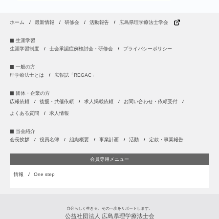
ホーム
最新情報
研修会
活動報告
広島県理学療法士学会
生涯学習
生涯学習制度
士会承認症例検討会・研修会
プライバシーポリシー
一般の方
理学療法士とは
広報誌「REGAC」
団体・企業の方
広報依頼
後援・共催依頼
求人掲載依頼
お問い合わせ・依頼受付
よくある質問
求人情報
当会紹介
会長挨拶
役員名簿
組織概要
事業計画
活動
定款・事業報告
会員専用メニュー
情報
One step
自分らしく生きる。その一歩をサポートします。
公益社団法人 広島県理学療法士会