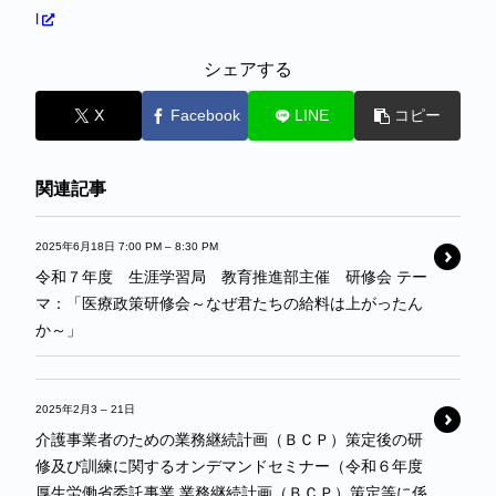
l
シェアする
X
Facebook
LINE
コピー
関連記事
2025年6月18日 7:00 PM
–
8:30 PM
令和７年度 生涯学習局 教育推進部主催 研修会 テー
マ：「医療政策研修会～なぜ君たちの給料は上がったん
か～」
2025年2月3
–
21日
介護事業者のための業務継続計画（ＢＣＰ）策定後の研
修及び訓練に関するオンデマンドセミナー（令和６年度
厚生労働省委託事業 業務継続計画（ＢＣＰ）策定等に係