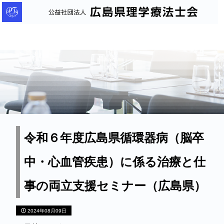
公
益
社
団
法
人
広
島
県
理
令和６年度広島県循環器病（脳卒
学
中・心血管疾患）に係る治療と仕
療
法
事の両立支援セミナー（広島県）
士
会
2024年08月09日