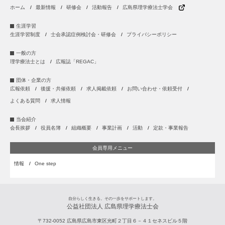
ホーム
最新情報
研修会
活動報告
広島県理学療法士学会
生涯学習
生涯学習制度
士会承認症例検討会・研修会
プライバシーポリシー
一般の方
理学療法士とは
広報誌「REGAC」
団体・企業の方
広報依頼
後援・共催依頼
求人掲載依頼
お問い合わせ・依頼受付
よくある質問
求人情報
当会紹介
会長挨拶
役員名簿
組織概要
事業計画
活動
定款・事業報告
会員専用メニュー
情報
One step
自分らしく生きる。その一歩をサポートします。
公益社団法人 広島県理学療法士会
〒732-0052
広島県
広島市
東区光町２丁目６－４１セネスビル５階