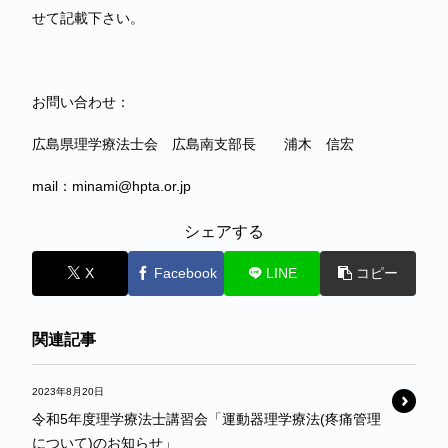
せて記載下さい。
お問い合わせ：
広島県理学療法士会 広島南支部長 浦木 信宏
mail：minami@hpta.or.jp
シェアする
X
Facebook
LINE
コピー
関連記事
2023年8月20日
令和5年度理学療法士講習会「運動器理学療法(疼痛管理
について)のお知らせ」