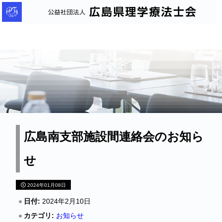
公
益
社
団
法
人
広
島
県
理
広島南支部施設間連絡会のお知ら
学
せ
療
法
2024年01月08日
士
会
日付:
2024年2月10日
カテゴリ:
お知らせ