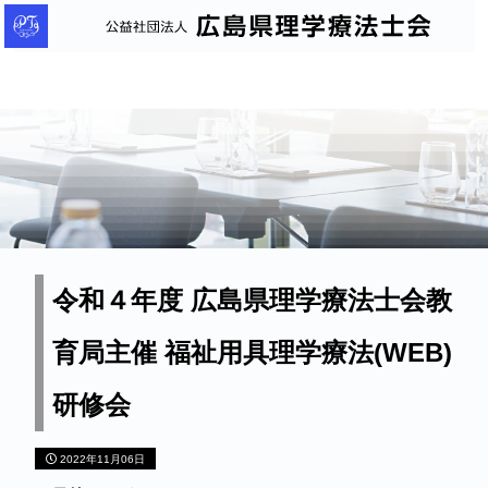
公
益
社
団
法
人
広
島
県
理
令和４年度 広島県理学療法士会教
学
育局主催 福祉用具理学療法(WEB)
療
法
研修会
士
会
2022年11月06日