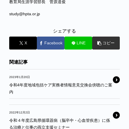
教育局生涯学習部長 菅原道俊
study@hpta.or.jp
シェアする
X
Facebook
LINE
コピー
関連記事
2023年1月20日
令和4年度地域包括ケア実務者情報意見交換会傍聴のご案
内
2022年12月2日
令和４年度広島県循環器病（脳卒中・心血管疾患）に係
る治療と仕事の両立支援セミナー