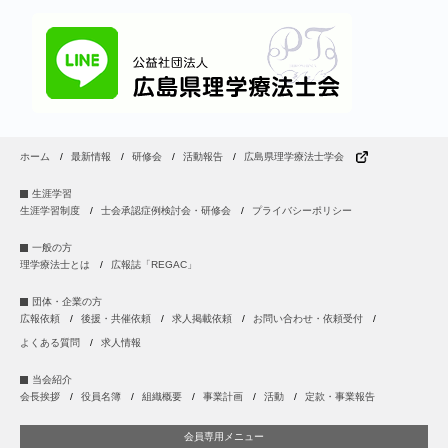
ホーム
最新情報
研修会
活動報告
広島県理学療法士学会
生涯学習
生涯学習制度
士会承認症例検討会・研修会
プライバシーポリシー
一般の方
理学療法士とは
広報誌「REGAC」
団体・企業の方
広報依頼
後援・共催依頼
求人掲載依頼
お問い合わせ・依頼受付
よくある質問
求人情報
当会紹介
会長挨拶
役員名簿
組織概要
事業計画
活動
定款・事業報告
会員専用メニュー