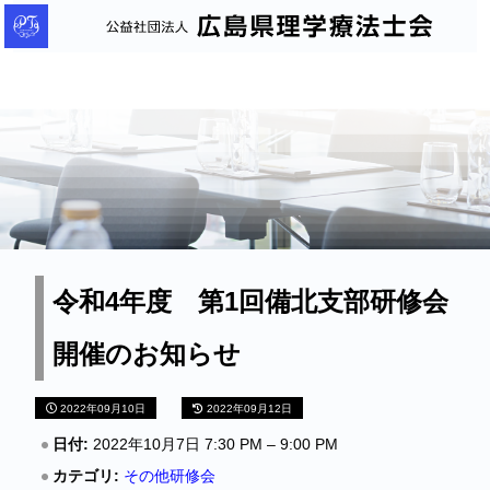
公
益
社
団
法
人
広
島
県
理
令和4年度 第1回備北支部研修会
学
開催のお知らせ
療
法
2022年09月10日
2022年09月12日
士
会
日付:
2022年10月7日 7:30 PM
–
9:00 PM
カテゴリ:
その他研修会