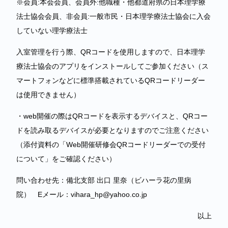
※会員:本会会員、会員外:他職種・他都道府県の日本理学療
法士協会会員、非会員:一般市民・日本理学療法士協会に入会
していない理学療法士
入室管理を行う際、QRコードを使用しますので、日本理学
療法士協会のアプリをインストールしてご参加ください（ス
マートフォンなどに標準搭載されているQRコードリーダー
は使用できません）
・web開催の際はQRコードを表示するデバイスと、QRコー
ドを読み取るデバイスが必要となりますのでご注意ください
（添付資料の「Web開催研修会QRコードリーダーでの受付
について」をご確認ください）
問い合わせ先：備北支部 出口 里奈（ビハーラ花の里病
院） Eメール：vihara_hp@yahoo.co.jp
以上