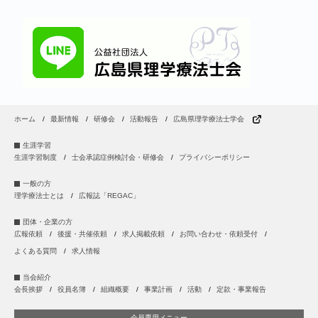
ホーム
最新情報
研修会
活動報告
広島県理学療法士学会
生涯学習
生涯学習制度
士会承認症例検討会・研修会
プライバシーポリシー
一般の方
理学療法士とは
広報誌「REGAC」
団体・企業の方
広報依頼
後援・共催依頼
求人掲載依頼
お問い合わせ・依頼受付
よくある質問
求人情報
当会紹介
会長挨拶
役員名簿
組織概要
事業計画
活動
定款・事業報告
会員専用メニュー