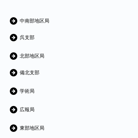
C
中南部地区局
a
t
呉支部
e
g
北部地区局
o
備北支部
r
i
学術局
e
s
広報局
東部地区局