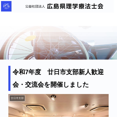
公
益
社
団
法
人
広
島
県
理
令和7年度 廿日市支部新人歓迎
学
会・交流会を開催しました
療
法
士
廿日市支部
会