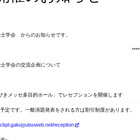
法士学会 からのお知らせです。
****
法士学会の交流企画について
びきメッセ多目的ホール」でレセプションを開催します
予定です。一般演題発表をされる方は割引制度があります。
39cbpt.gakujyutsuweb.net/reception
時半~