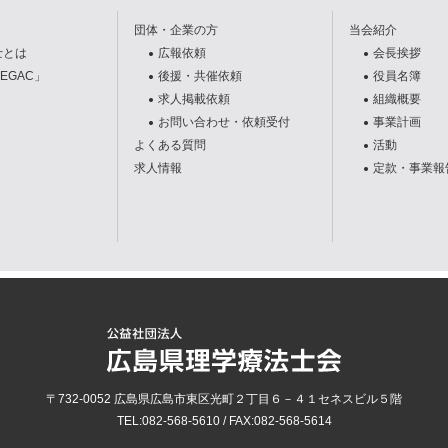
団体・企業の方
当会紹介
士とは
広報依頼
会長挨拶
EGAC」
後援・共催依頼
役員名簿
求人掲載依頼
組織概要
お問い合わせ・依頼受付
事業計画
よくある質問
活動
求人情報
定款・事業報
〒732-0052
広島県
広島市
東区光町２丁目６－４１セネスビル５階
TEL:
082-568-5610
/ FAX:
082-568-5614