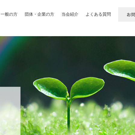
一般の方
団体・企業の方
当会紹介
よくある質問
お
問
い
合
わ
せ