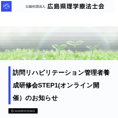
公
益
社
団
法
人
広
島
県
理
訪問リハビリテーション管理者養
学
成研修会STEP1(オンライン開
療
法
催）のお知らせ
士
会
2026年05月08日