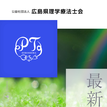
公
益
社
団
法
人
広
島
県
下
理
へ
学
療
法