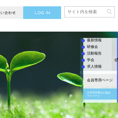
L
O
G
I
N
最新情報
研修会
活動報告
学会
求人情報
会員専用ページ
日本理学療法士協会
マイページ