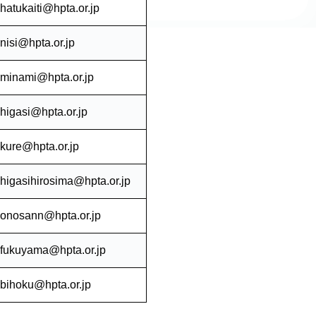
hatukaiti@hpta.or.jp
nisi@hpta.or.jp
minami@hpta.or.jp
higasi@hpta.or.jp
kure@hpta.or.jp
higasihirosima@hpta.or.jp
onosann@hpta.or.jp
fukuyama@hpta.or.jp
bihoku@hpta.or.jp