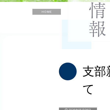
士
会
ホ
ー
ム
支部
て