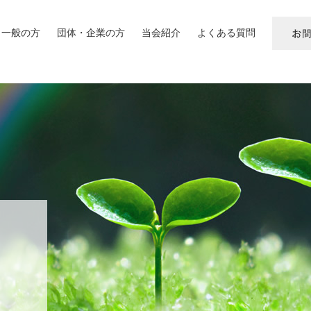
一般の方
団体・企業の方
当会紹介
よくある質問
お
問
い
合
わ
せ