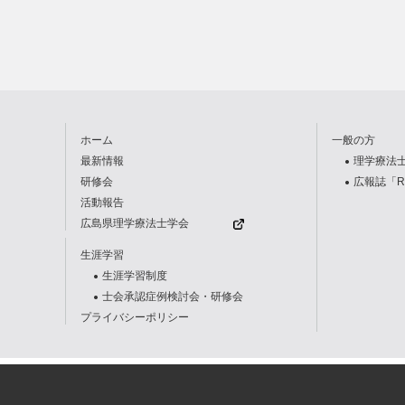
リ
ー
ホーム
一般の方
最新情報
理学療法
研修会
広報誌「R
活動報告
広島県理学療法士学会
生涯学習
生涯学習制度
士会承認症例検討会・研修会
プライバシーポリシー