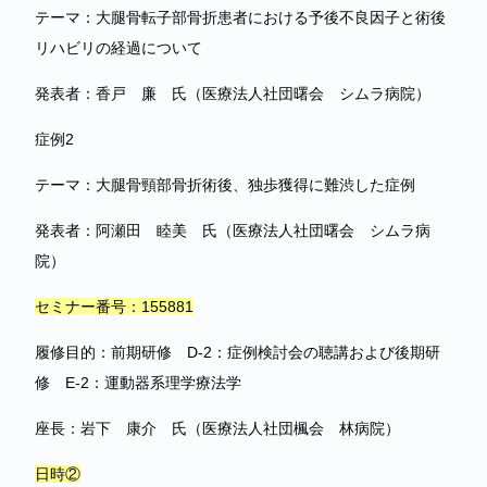
テーマ：大腿骨転子部骨折患者における予後不良因子と術後
リハビリの経過について
発表者：香戸 廉 氏（医療法人社団曙会 シムラ病院）
症例2
テーマ：大腿骨頸部骨折術後、独歩獲得に難渋した症例
発表者：阿瀬田 睦美 氏（医療法人社団曙会 シムラ病
院）
セミナー番号：155881
履修目的：前期研修 D-2：症例検討会の聴講および後期研
修 E-2：運動器系理学療法学
座長：岩下 康介 氏（医療法人社団楓会 林病院）
日時②