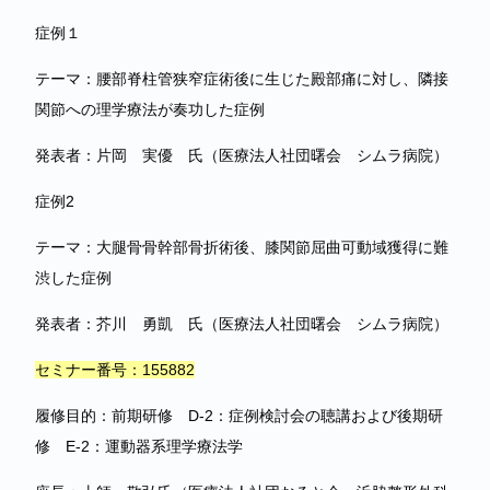
症例１
テーマ：腰部脊柱管狭窄症術後に生じた殿部痛に対し、隣接
関節への理学療法が奏功した症例
発表者：片岡 実優 氏（医療法人社団曙会 シムラ病院）
症例2
テーマ：大腿骨骨幹部骨折術後、膝関節屈曲可動域獲得に難
渋した症例
発表者：芥川 勇凱 氏（医療法人社団曙会 シムラ病院）
セミナー番号：155882
履修目的：前期研修 D-2：症例検討会の聴講および後期研
修 E-2：運動器系理学療法学