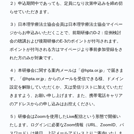
２）申込期間中であっても、定員になり次第申込みを締め切
らせていただきます。
３）日本理学療法士協会会員は日本理学療法士協会マイペー
ジからお申込みいただくことで、前期研修のD-2：症例検討
会の聴講および後期研修のE-3のポイントが付与されます。
ポイントが付与される方はマイページより事前参加登録をさ
れた方のみが対象です。
４）本研修会に関する案内メールは「@hpta.or.jp」で届きま
す。「@hpta.or.jp」からのメールを受信できる様、ドメイン
設定を解除していただくか、又は受信リストに加えていただ
きますよう、お願い申し上げます。また、携帯電話キャリア
のアドレスからの申し込みはお控えください。
５）研修会はZoomを使用したLive配信という形態で開催い
たします。ログインに必要なZoom情報（URL、ZoomID、パ
スワード）は後日、上記メールアドレスよりご案内いたしま