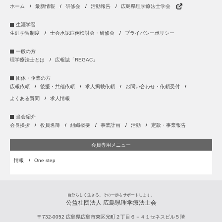
ホーム
最新情報
研修会
活動報告
広島県理学療法士学会
生涯学習
生涯学習制度
士会承認症例検討会・研修会
プライバシーポリシー
一般の方
理学療法士とは
広報誌「REGAC」
団体・企業の方
広報依頼
後援・共催依頼
求人掲載依頼
お問い合わせ・依頼受付
よくある質問
求人情報
当会紹介
会長挨拶
役員名簿
組織概要
事業計画
活動
定款・事業報告
会員専用メニュー
情報
One step
自分らしく生きる。その一歩をサポートします。
公益社団法人 広島県理学療法士会
〒732-0052
広島県
広島市
東区光町２丁目６－４１セネスビル５階