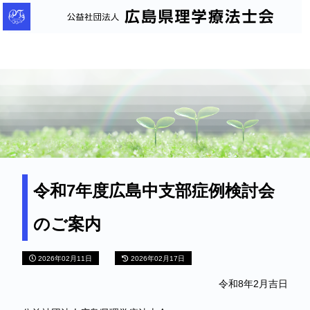
公
益
社
団
法
人
広
島
県
理
令和7年度広島中支部症例検討会
学
のご案内
療
法
2026年02月11日
2026年02月17日
士
会
令和8年2月吉日