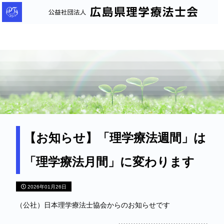
公
益
社
団
法
人
広
島
県
理
【お知らせ】「理学療法週間」は
学
「理学療法月間」に変わります
療
法
2026年01月26日
士
会
（公社）日本理学療法士協会からのお知らせです