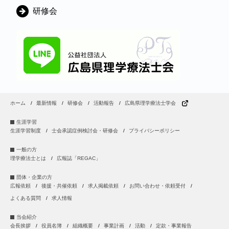
研修会
ホーム
最新情報
研修会
活動報告
広島県理学療法士学会
生涯学習
生涯学習制度
士会承認症例検討会・研修会
プライバシーポリシー
一般の方
理学療法士とは
広報誌「REGAC」
団体・企業の方
広報依頼
後援・共催依頼
求人掲載依頼
お問い合わせ・依頼受付
よくある質問
求人情報
当会紹介
会長挨拶
役員名簿
組織概要
事業計画
活動
定款・事業報告