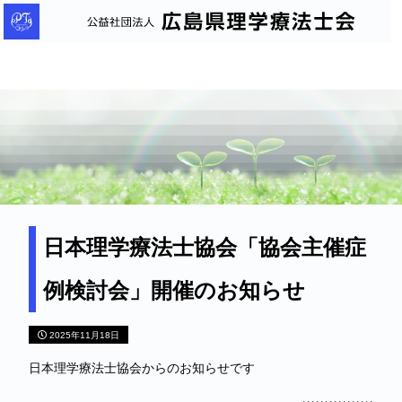
公
益
社
団
法
人
広
島
県
理
日本理学療法士協会「協会主催症
学
例検討会」開催のお知らせ
療
法
2025年11月18日
士
会
日本理学療法士協会からのお知らせです