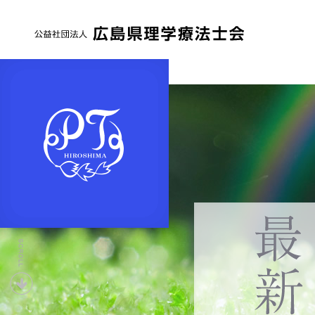
公
益
社
団
法
人
広
島
県
下
理
へ
学
療
法