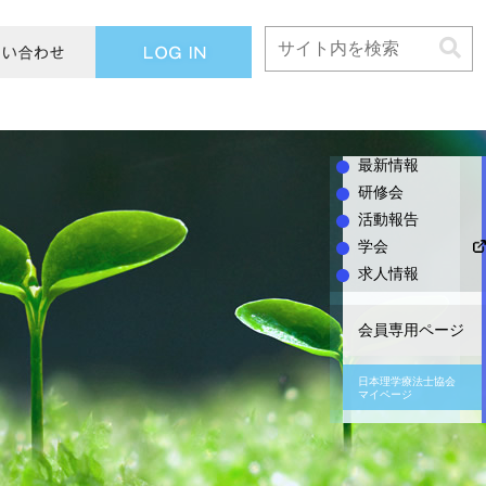
L
O
G
I
N
最新情報
研修会
活動報告
学会
求人情報
会員専用ページ
日本理学療法士協会
マイページ