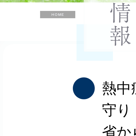
士
会
ホ
ー
ム
熱中
守り
省か