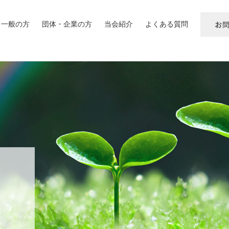
一般の方
団体・企業の方
当会紹介
よくある質問
お
問
い
合
わ
せ