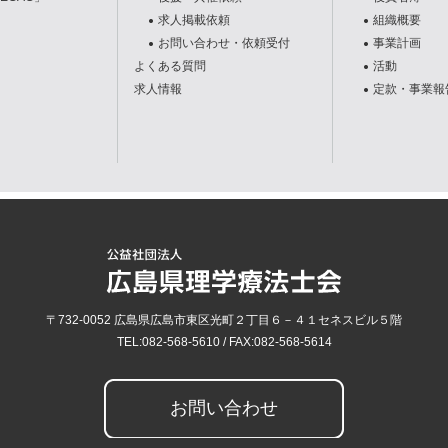
求人掲載依頼
組織概要
お問い合わせ・依頼受付
事業計画
よくある質問
活動
求人情報
定款・事業報
〒732-0052
広島県
広島市
東区光町２丁目６－４１セネスビル５階
TEL:
082-568-5610
/ FAX:
082-568-5614
お問い合わせ