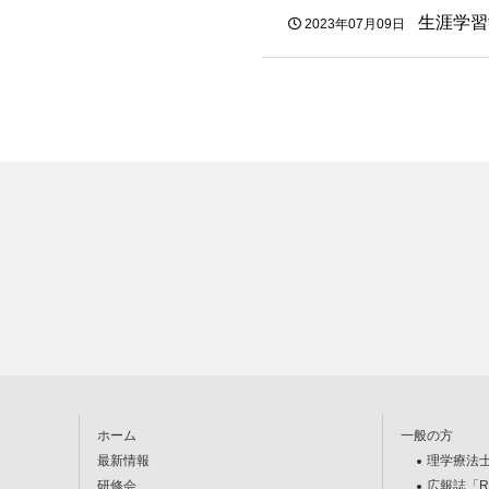
生涯学習
2023年07月09日
カ
テ
ゴ
リ
ー
ホーム
一般の方
最新情報
理学療法
研修会
広報誌「R