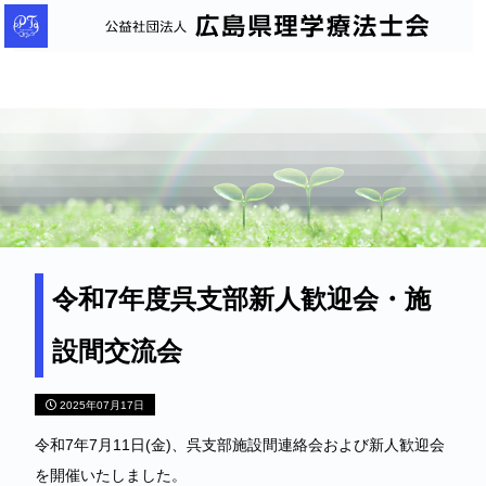
公
益
社
団
法
人
広
島
県
理
令和7年度呉支部新人歓迎会・施
学
設間交流会
療
法
2025年07月17日
士
会
令和7年7月11日(金)、呉支部施設間連絡会および新人歓迎会
を開催いたしました。