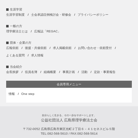
生涯学習
生涯学習制度
士会承認症例検討会・研修会
プライバシーポリシー
一般の方
理学療法士とは
広報誌「REGAC」
団体・企業の方
広報依頼
後援・共催依頼
求人掲載依頼
お問い合わせ・依頼受付
よくある質問
求人情報
当会紹介
会長挨拶
役員名簿
組織概要
事業計画
活動
定款・事業報告
会員専用メニュー
情報
One step
自分らしく生きる。その一歩をサポートします。
公益社団法人 広島県理学療法士会
〒732-0052
広島県
広島市
東区光町２丁目６－４１セネスビル５階
TEL:
082-568-5610
/ FAX:
082-568-5614