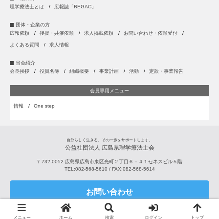
理学療法士とは
広報誌「REGAC」
団体・企業の方
広報依頼
後援・共催依頼
求人掲載依頼
お問い合わせ・依頼受付
よくある質問
求人情報
当会紹介
会長挨拶
役員名簿
組織概要
事業計画
活動
定款・事業報告
会員専用メニュー
情報
One step
自分らしく生きる。その一歩をサポートします。
公益社団法人 広島県理学療法士会
〒732-0052
広島県
広島市
東区光町２丁目６－４１セネスビル５階
TEL:
082-568-5610
/ FAX:
082-568-5614
お問い合わせ
Copyright © 2001-2026 公益社団法人 広島県理学療法士会 All Rights Reserved.
メニュー
ホーム
検索
ログイン
トップ