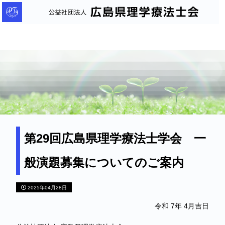
公
益
社
団
法
人
広
島
県
理
第29回広島県理学療法士学会 一
学
般演題募集についてのご案内
療
法
2025年04月28日
士
会
令和 7年 4月吉日