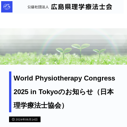
公
益
社
団
法
人
広
島
県
理
World Physiotherapy Congress
学
2025 in Tokyoのお知らせ（日本
療
法
理学療法士協会）
士
会
2024年06月14日