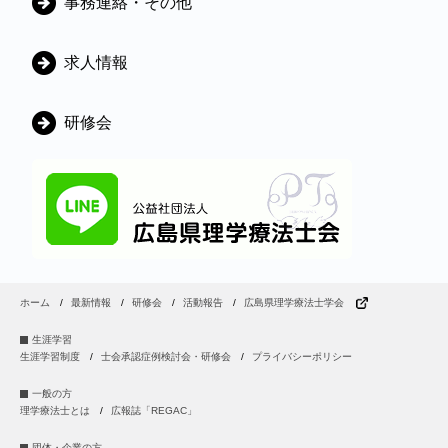
事務連絡・その他
リ
ー
求人情報
研修会
ホーム
最新情報
研修会
活動報告
広島県理学療法士学会
生涯学習
生涯学習制度
士会承認症例検討会・研修会
プライバシーポリシー
一般の方
理学療法士とは
広報誌「REGAC」
団体・企業の方