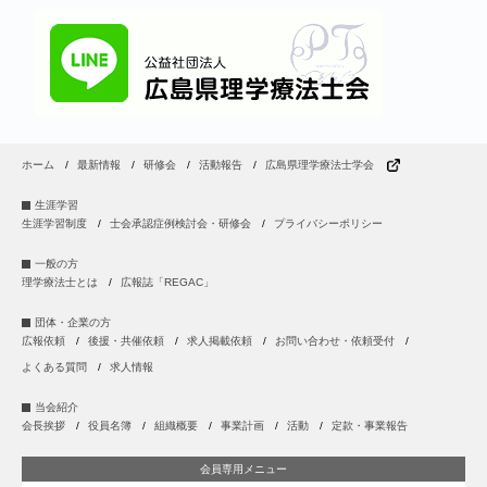
ホーム
最新情報
研修会
活動報告
広島県理学療法士学会
生涯学習
生涯学習制度
士会承認症例検討会・研修会
プライバシーポリシー
一般の方
理学療法士とは
広報誌「REGAC」
団体・企業の方
広報依頼
後援・共催依頼
求人掲載依頼
お問い合わせ・依頼受付
よくある質問
求人情報
当会紹介
会長挨拶
役員名簿
組織概要
事業計画
活動
定款・事業報告
会員専用メニュー