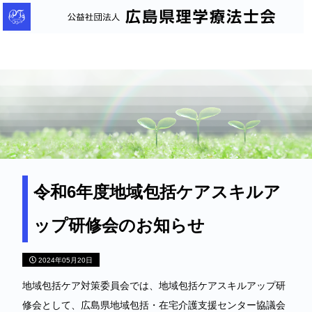
公
益
社
団
法
人
広
島
県
理
令和6年度地域包括ケアスキルア
学
ップ研修会のお知らせ
療
法
2024年05月20日
士
会
地域包括ケア対策委員会では、地域包括ケアスキルアップ研
修会として、広島県地域包括・在宅介護支援センター協議会